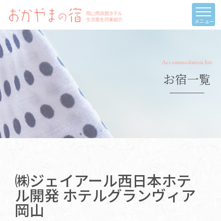
メニュー
Accommodation list
お宿一覧
㈱ジェイアール西日本ホテ
ル開発 ホテルグランヴィア
岡山