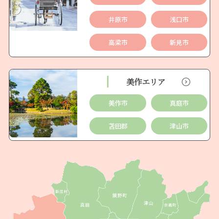
井原市
浅口市
高梁市
新見市
美作エリア
美作市
真庭市
苫田郡
津山市