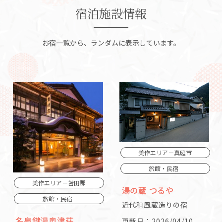
宿泊施設情報
お宿一覧から、ランダムに表示しています。
美作エリア－真庭市
旅館・民宿
美作エリア－苫田郡
湯の蔵 つるや
旅館・民宿
近代和風蔵造りの宿
名泉鍵湯奥津荘
更新日：2026/04/10