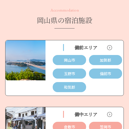
Accommodation
岡山県の宿泊施設
備前エリア
岡山市
加賀郡
玉野市
備前市
和気郡
備中エリア
倉敷市
笠岡市