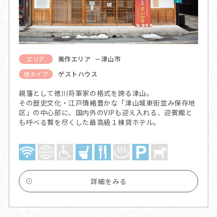
美作エリア －津山市
エリア
ゲストハウス
宿タイプ
親藩として徳川将軍家の格式を誇る津山。
その歴史文化・江戸情緒豊かな「津山城東街並み保存地
区」の中心部に、国内外のVIPも迎え入れる、迎賓館と
も呼べる贅を尽くした最高級１棟貸ホテル。
詳細をみる