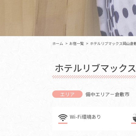
ホーム
お宿一覧
ホテルリブマックス岡山倉
ホテルリブマック
エリア
備中エリア－倉敷市
Wi-Fi環境あり