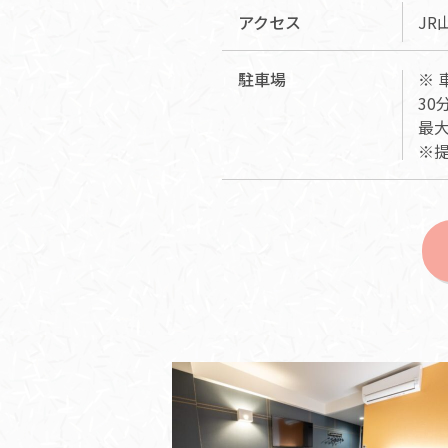
アクセス
JR
駐車場
※ 
30
最大
※