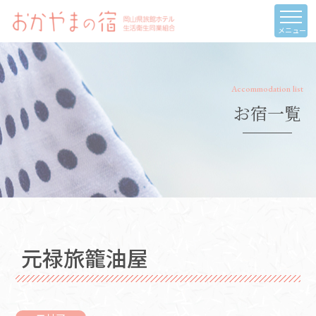
メニュー
Accommodation list
お宿一覧
元禄旅籠油屋