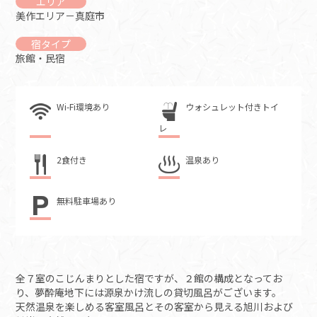
エリア
美作エリア－真庭市
宿タイプ
旅館・民宿
Wi-Fi環境あり
ウォシュレット付きトイ
レ
2食付き
温泉あり
無料駐車場あり
全７室のこじんまりとした宿ですが、２館の構成となってお
り、夢酔庵地下には源泉かけ流しの貸切風呂がございます。
天然温泉を楽しめる客室風呂とその客室から見える旭川および