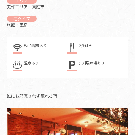
エリア
美作エリア－真庭市
宿タイプ
旅館・民宿
Wi-Fi環境あり
2食付き
温泉あり
無料駐車場あり
誰にも邪魔されず籠れる宿