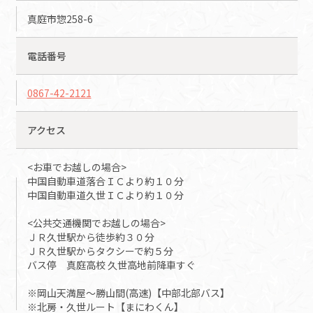
真庭市惣258-6
電話番号
0867-42-2121
アクセス
<お車でお越しの場合>
中国自動車道落合ＩＣより約１０分
中国自動車道久世ＩＣより約１０分
<公共交通機関でお越しの場合>
ＪＲ久世駅から徒歩約３０分
ＪＲ久世駅からタクシーで約５分
バス停 真庭高校 久世高地前降車すぐ
※岡山天満屋～勝山間(高速)【中部北部バス】
※北房・久世ルート【まにわくん】