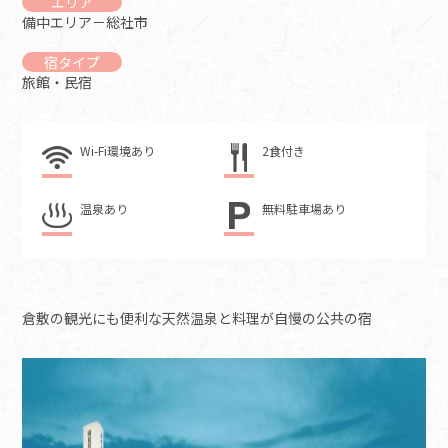
エリア
備中エリア－総社市
宿タイプ
旅館・民宿
Wi-Fi環境あり
2食付き
温泉あり
無料駐車場あり
倉敷の観光にも便利な天然温泉と料理が自慢の公共の宿