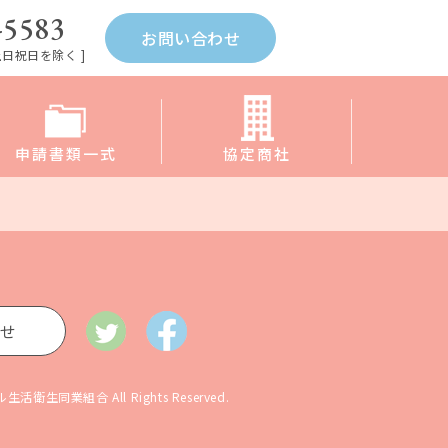
-5583
お問い合わせ
[ 土日祝日を除く ]
申請書類一式
協定商社
せ
館ホテル生活衛生同業組合
All Rights Reserved.